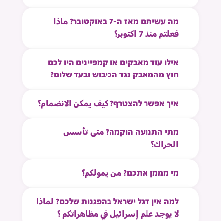
מה עשיתם מאז ה-7 באוקטובר? ماذا
فعلتم منذ 7 اكتوبر؟
אילו עוד מאבקים או קמפיינים היו לכם
חוץ מהמאבק נגד הכיבוש ובעד שלום?
איך אפשר להצטרף? كيف يمكن الانضمام؟
מתי התנועה הוקמה? متى تأسس
الحراك؟
מי מממן אתכם? من يمولكم؟
למה אין דגל ישראל בהפגנות שלכם? لماذا
لا يوجد علم إسرائيل في مظاهراتكم ؟