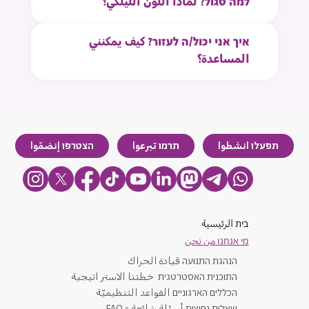
למה סגול? لماذا اللون الليلكي؟
איך אני יכול/ה לעזור? كيف يمكنني
المساعدة؟
תפעלו انشطوا
תרמו تبرعوا
הצטרפו إنضمّوا
בית الرئيسية
מי אנחנו من نحن
​הנהגת התנועה قيادة الحراك
התוכנית האסטרטגית خطتنا الاستر اتيجية
הכללים הארגוניים القواعد التنظيميّة