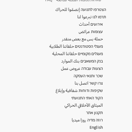
שאלות נפוצות أسئلة شائعة - FAQ
הצטרפו לתנועה إنضمّوا للحراك
תרמו לנו تبرعوا لنا
אירועים أحداث
עצומות عرائض
حملة بس مع بعض منقدر
מעגלי הסטודנטים حلقاتنا الطلابية
מעגלים מקומיים حلقاتنا المحلية
בנק המשאבים بنك الموارد
הצעות עבודה عروض عمل
שכר ותנאי העסקה
צרו קשר اتصل بنا
שקיפות ודוחות شفافية وإبلاغ
הקוד האתי התנועתי
الميثاق الأخلاقي الحراكي
תקנון אתר
רוזה מדיה روزا ميديا
English