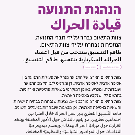
​הנהגת התנועה
قيادة الحراك
צוות התיאום נבחר על ידי חברי התנועה.
המזכירות נבחרת על ידי צוות התיאום.
طاقم التنسيق منتخب من قبل أعضاء
الحراك، السكرتارية ينتخبها طاقم التنسيق.
צוות התיאום طاقم التّنسيق
המזכירות سكرتارية
צוות התיאום הארצי של התנועה מנהל את פעילות התנועה בין
אסיפה ארצית לאסיפה ארצית, דן ומחליט לגבי תקציב התנועה
ועובדותיה, ומכריע באופן דמוקרטי בשאלות פוליטיות וארגוניות,
בהתאם לקו שנקבע באסיפה הארצית.
צוות התיאום הארצי מורכב מ-25 נציגות שנבחרות בבחירות ישירות
וחשאיות באסיפה הארצית, וכן מנציגות שנבחרות במעגלים השונים.
طاقم التّنسيق القطري يدير عمل الحراك خلال الفترة بين
اجتماعين قُطريين, هو يقوم بالنّقاش حول الأمور المختلفة ويتخذ
القرارت حول ميزانيّة الحراك وعمّاله, ويحسم ديموقراطيًا
النّقاشات حول المواضيع السّياسيّة والتنظيميّة المختلفة,