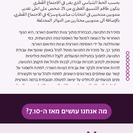
بحسب الخط السّياسي الذي يقرر في الاجتماع القُطري.
يتكون طاقم التّنسيق القطري من 25 شخص على اعلى تقدير,
مندوبين منتخبين في انتخابات مباشرة وسرّيّة في الاجتماع القُطري,
بالإضافة الى مندوبين مختارين من الدوائر المختلفة.
מזכירות התנועה, הנבחרת מתוך צוות התיאום הארצי, היא הגוף
האחראי על הוצאה לפועל של האסטרטגיה התנועתית, כפי
שהוחלטה על ידי האסיפה הארצית וצוות התיאום הארצי.​
מתוך כך, על מזכירות התנועה מוטל: לנהל באופן שוטף את עבודת
התנועה; לתמוך בפעילות המעגלים; לקבל החלטות פוליטיות
שוטפות; לכתוב תכניות עבודה; לבנות ולנהל את תקציב התנועה;
להיות אחראית ולבקר את עבודת הצוות השכיר; לפתח ולשמור על
קשר עם שותפים בארגונים השונים; לפתח ולנהל ערוצי תקשורת
פנים תנועתיים; להחליט על יציאה לפעולה תגובתית ברמה הארצית.
سكرتارية الحراك المنتخبة من طاقم التنسيق القطري، هي الهيئة
المسؤولة عن تنفيذ استراتيجية الحراك، بصيغتها التي أُقِرّت
عليها بالاجتماع القطري وبطاقم التنسيق القطريّ.
من هنا، فإن سكرتارية الحراك مكلفة بـ: إدارة عمل الحراك بشكل
جارٍ؛ دعم نشاط الحلقات؛ اتخاذ القرارات السياسية الجارية؛ كتابة
מה אנחנו עושים מאז ה-7.10?
خطط العمل؛ بناء وإدارة ميزانية الحراك؛ الإشراف على عمل
الموظفين؛ تطوير التواصل مع الشركاء في المنظمات المختلفة
والحفاظ عليه؛ تطوير وإدارة قنوات الاتصال الداخلية؛ اتخاذ قرارات