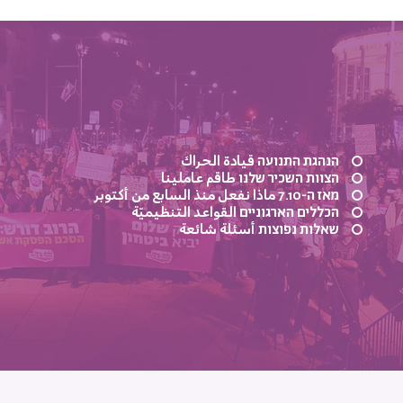
​הנהגת התנועה قيادة الحراك
הצוות השכיר שלנו طاقم عاملينا
מאז ה-7.10 ماذا نفعل منذ السابع من أكتوبر
הכללים הארגוניים القواعد التنظيميّة
שאלות נפוצות أسئلة شائعة