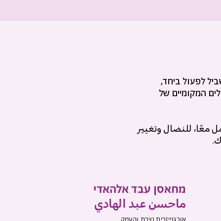
יל לפעול ביחד,
לים המקומיים של
 معًا، للنضال وتغيير
ك.
מחאסן עבד אלהאדי
ماحسن عبد الهادي
אורגנייזרית נצרת והעמק