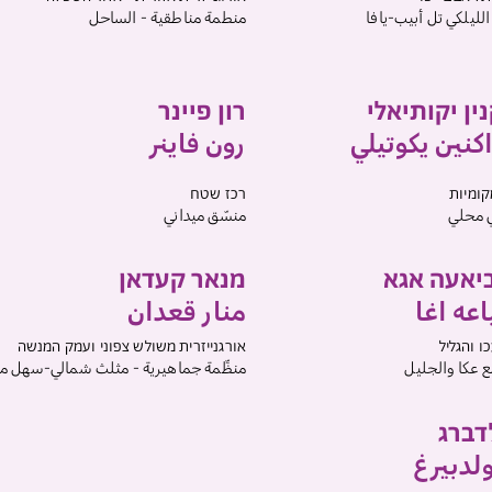
لليلكي تل أبيب-يافا
منطمة مناطقية - الساحل
ין יקותיאלי
רון פיינר
كنين يكوتيلي
رون فاينر
קומיות
רכז שטח
 محلي
منسّق ميداني
יאעה אגא
מנאר קעדאן
اعه اغا
منار قعدان
ו והגליל
אורגנייזרית משולש צפוני ועמק המנשה
 عكا والجليل
منظِّمة جماهيرية - مثلث شمالي-سهل م
דברג
لدبيرغ