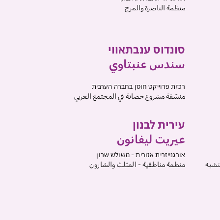
منظمة الناصرة والمرج
סונדוס ענבתאווי
سندس عنبتاوي
רכזת פרוייקט חוסן בחברה הערבית
منسّقة مشروع حَصانة في المجتمع العربي
עירית לבנון
عيريت ليفانون
אורגנייזרית אזורית - משולש שרון
نشيه
منطمة مناطقية - المثلث والشارون