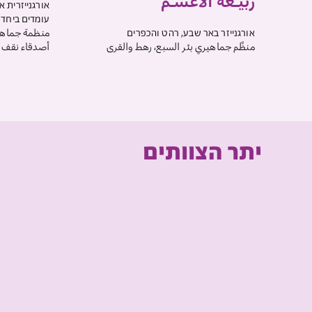
رَبيـعه ألاعسـم
אורגנייזרית א
עומדים ביחד 
אורגנייזר באר שבע, רהט והכפרים
منظمة جماهير
منظِّم جماهيري بئر السبع، رهط والقرى
أصدقاء نقف م
יתר הצוותים