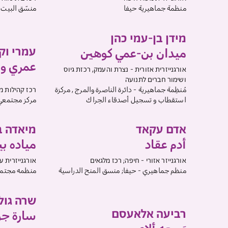
منظمة جماهيرية حيفا
منسّق البيت ا
מידן בן-עמי כהן
עמרי וקנ
ميدان بن-عمي كوهين
عمري وا
אורגנייזרית אזורית - נצרת והעמק, רכזת גיוס
ושימור חברים לתנועה
רכז קהילות מ
مُنظِمة جماهيرية - دائرة الناصرة والمرج , مركزة
مركز مجتمعي
استقطاب و تسجيل أصدقاء الحِراك
אדם עקאד
מיאדה ב
أدم عقاد
مياده بي
אורגנייזר אזורי - חיפה; רכז מלגאים
אורגנייזרית עכ
منظم جماهيري - حيفا; منسق المنح الدراسية
منظمه مجتمع
שרה גול
רביעה אלאעסם
سارة جو