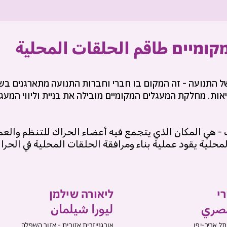
ומיים طاقم الحلقات المحلية
ל התנועה - זה המקום בו חברי וחברות התנועה מתארגנים בשב
ות. מחלקת המעגלים המקומיים מובילה את בניית וליווי המעג
- هي المكان الذي يتجمع فيه أعضاء الحراك للتنظم والعمل
محلية يقود عملية بناء ومرافقة الحلقات المحلية في الحرا
י
ליאורה שילמן
صري
ليورا شيلمان
תל אביב-יפו
אורגנייזרית אזורית - אזור השפלה