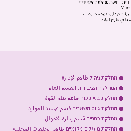
זורית - חיפה; מנהלת קהילת ידידי
בחו״ל
ية - حيفا; ومديرة مجموعات
عا في خارج البلاد
מחלקת ניהול طاقم الإدارة
המחלקה הציבורית القسم العام
מחלקת בניית כוח طاقم بناء القوة
מחלקת גיוס משאבים قسم تجنيد الموارد
מחלקת כספים قسم إدارة الأموال
מחלקת מעגלים מקומיים طاقم الحلقات المحلية