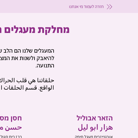
חזרה לעמוד מי אנחנו
מחלקת מעגלים מק
המעגלים שלנו הם הלב ש
להיאבק ולשנות את המציא
התנועה.
حلقاتنا هي قلب الحراك 
الواقع. قسم الحلقات ال
הזאר אבוליל
חסן מסר
هزار ابو ليل
حسن م
אורגנייזרית מעגל חיפה
רכז בית סגול 