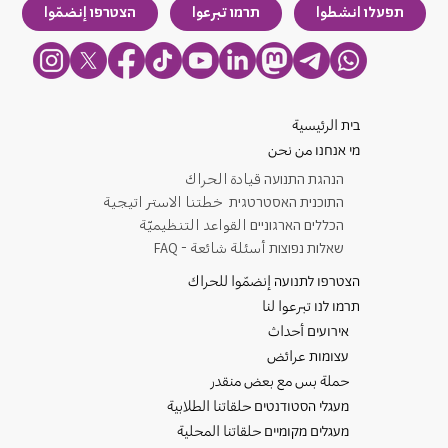
תפעלו انشطوا
תרמו تبرعوا
הצטרפו إنضمّوا
בית الرئيسية
מי אנחנו من نحن
​הנהגת התנועה قيادة الحراك
התוכנית האסטרטגית خطتنا الاستر اتيجية
הכללים הארגוניים القواعد التنظيميّة
שאלות נפוצות أسئلة شائعة - FAQ
הצטרפו לתנועה إنضمّوا للحراك
תרמו לנו تبرعوا لنا
אירועים أحداث
עצומות عرائض
حملة بس مع بعض منقدر
מעגלי הסטודנטים حلقاتنا الطلابية
מעגלים מקומיים حلقاتنا المحلية