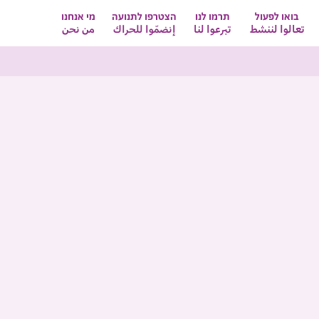
בואו לפעול
תרמו לנו
הצטרפו לתנועה
מי אנחנו
تعالوا لننشط
تبرعوا لنا
إنضمّوا للحراك
من نحن