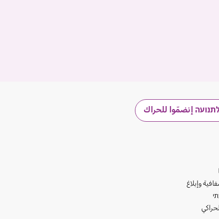
תנועה إنضمّوا للحراك
افية وإبلاغ
תי
لحراكي