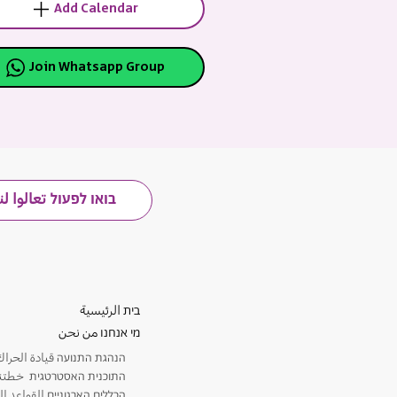
Add Calendar
Join Whatsapp Group
בואו לפעול تعالوا ل
בית الرئيسية
מי אנחנו من نحن
​הנהגת התנועה قيادة الحراك
התוכנית האסטרטגית خطتنا 
הכללים הארגוניים القواعد ال