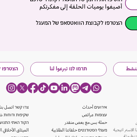
أضيفوا يوميات الحلقة إلى مفكرتكم
הצטרפו לקבוצת הוואטסאפ של המעגל
ننشط
תרמו לנו تبرعوا لنا
הצטרפו ל
אירועים أحداث
צרו קשר اتصل بنا
עצומות عرائض
שקיפות ודוחות شف
حملة بس مع بعض منقدر
הקוד האתי התנוע
الاستر اتيجية
מעגלי הסטודנטים حلقاتنا الطلابية
الميثاق الأخلاقي ا
تنظيميّة