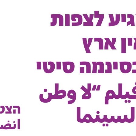
גיע לצפות
ן ארץ
סינמה סיטי
يلم “لا وطن
הצטר
السينما
انضم