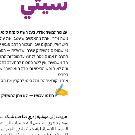
سيتي
עצומה למשה אדרי, בעל רשת סינמה סיטי: ג
משה אדרי, אתה מהאנשים שעיצבו את עולם 
הישראלי, המקום שבו הציבור הרחב פוגש יצ
מי שמנסים להשתיק יצירה ישראלית – הסר
התרבות אמנם ניסה ללחוץ על מוסדות התר
חד משמעית: אין לשר סמכות להתערב בתכני
ומה לא. חופש הביטוי והיצירה הוא הערך
הסרט.
אנחנו קוראים לסינמה סיטי להקרין את הס
חתמו עכשיו – לא ניתן להשתיק א
عريضة إلى موشيه إدري صاحب شبكة سينما
موشيه إدري، أنت من الشخصيات التي شكل
السينما الإسرائيلية، حيث يلتقي الجمهور م