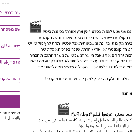
---
כ
שם פרטי ال
שם משפחה ا
ם אני אגיע לצפות בסרט “אין ארץ אחרת” בסינמה סיטי!
הקולנוע בישראל. רשת סינמה סיטי היא הבית של הקולנוע
ירה מקומית, מגוונת ומשמעותית.אבל עכשיו, תחת לחץ פוליטי, יש
יישוב مكان ا
ט הדוקומנטרי “אין ארץ אחרת“, שזכה בפרס האוסקר. שר
בות להחרים אותו, אבל היועץ המשפטי של משרד התרבות הבהיר
ם המוקרנים בקולנוע!צנזורה פוליטית לא יכולה לקבוע מה נראה
טלפון رقم ا
 שמאפשר לתרבות לשגשג – והקהל הישראלי רוצה לראות את
דואר אלקטרונ
רט ולהיות חלק מהמאבק למען קולנוע חופשי ודמוקרטי!
ותנו!
בשליחה אני מ
 سيتي: اعرضوا فيلم “لا وطن آخر“!
بالإرسال، أنا 
ت عالم السينما في إسرائيل. شبكة سينما سيتي هي بيت
ع الإبداع المحلي المتنوع والمؤثر.