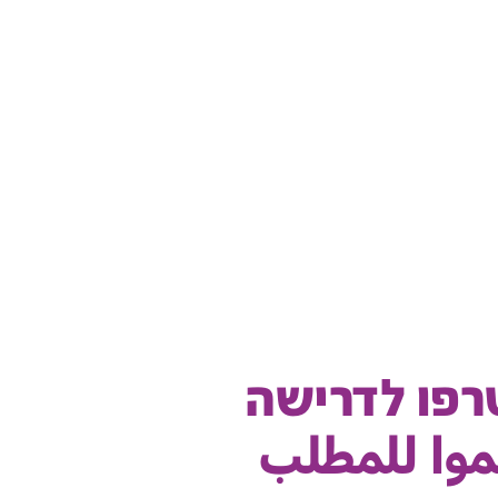
פו לדרישה
وا للمطلب