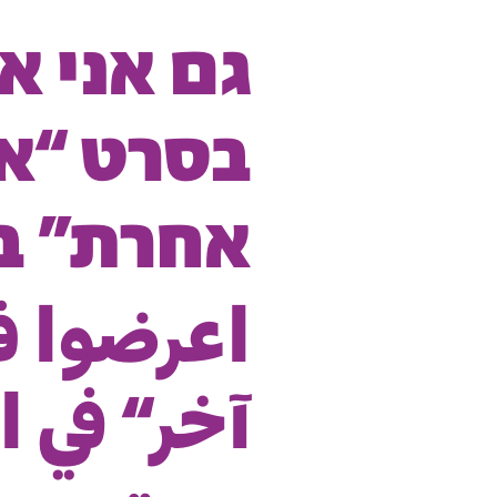
גם אני א
בסרט “אי
אחרת” ב
اعرضوا ف
آخر“ في 