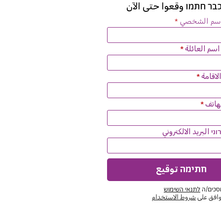
בר חתמו وقعوا حتى الآن
اسم الشخصي
سم العائلة
لاقامة
لهاتف
י البريد الالكتروني
חתימה توقيع
סכים/ה
לתנאי השימוש
أوافق على
شروط الاستخدام