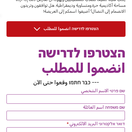
مساحة أكاديمية حرة ومتساوية وديمقراطية. هل توافقون وتريدون
الانضمام إلى النضال؟ أضيفوا اسمكم إلى العريضة!
הצטרפו לדרישה انضموا للمطلب
הצטרפו לדרישה
انضموا للمطلب
---
כבר חתמו وقعوا حتى الآن
שם פרטי الاسم الشخصي
שם משפחה اسم العائلة
דואר אלקטרוני البريد الالكتروني