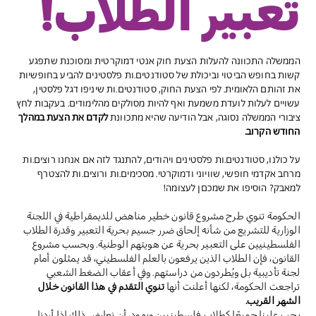
تعبير الطلاب!
הממשלה התכוונה להעלות הצעת חוק אנטי דמוקרטית ומסוכנת שתפגע
קשות בחופש הביטוי וביכולת של סטודנטים.ות פלסטינים להביע בחופשיות
את זהותם הלאומית. לפי הצעת החוק, סטודנטים.ות שיניפו דגל פלסטין,
עשויים לעלות לועדת משמעת ואף להיות מסולקים מהלימודים. בעקבות לחץ
ציבורי הממשלה נסוגה, אבל הודיעה שהיא מתכוונת
לקדם את הצעת במהלך
החודש הקרוב.
על כולנו, סטודנטים.ות פלסטינים ויהודים, להתנגד לזה אם אנחנו רוצים.ות
מרחב אקדמי חופשי, שוויוני ודמוקרטי. מסכימים.ות ורוצים.ות להצטרף
למאבק? הוסיפו את שמכםן לעצומה!
الحكومة تنوي طرح مشروع قانون خطير مناهض للديمقراطية في اللجنة
الوزارية للتشريع من شأنه إلحاق ضرر جسيم بحرية التعبير وقدرة الطلاب
الفلسطينيين على التعبير بحرية عن هويتهم الوطنية. وبحسب مشروع
القانون، فإن الطلاب الذين يرفعون بالعلم الفلسطيني، قد يمثلون أمام
لجنة تأديبية بل ويُطردون من دراستهم. وفي أعقاب الضغط الشعبي
تراجعت الحكومة، لكنها أعلنت أنها
تنوي التقدم في هذا القانون خلال
الشهر القريب.
يجب علينا جميعًا كطلاب فلسطينيين ويهود، أن نعارض ذلك إذا أردنا