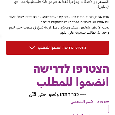
الاستفزاز والاحتكاك، ومؤخراً فقط هاجم مواطنة فلسطينية مما أدى
لإصابتها.
אדם אלים, כוחני ומסית כמו אריה קינג אסור להישאר בתפקידו אפילו לעוד
יום אחד! אנו דורשים לפטר אותו מתפקידו לאלתר.
يجب ألا يبقى شخص عنيف ومحرّض مثل أرييه كينغ في منصبه حتى ليوم
واحد! لذا نطالب بتنحيته على الفور.
הצטרפו לדרישה انضموا للمطلب
הצטרפו לדרישה
انضموا للمطلب
---
כבר חתמו وقعوا حتى الآن
שם פרטי الاسم الشخصي