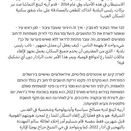
الاستيطان في هذه الأحياء، وفي عام 2014 - قدم آريه كينغ التماسًا ضد نير
بركات، رئيس البلدية آنذاك، للطعن بالمصادقة على بناء شقق سكنية
للسكان العرب!
דבר אחד הציבור לא מבין - איך זה היגיוני שעובד ציבור - סגן ראש עיר -
שאמור לשרת את כל התושבים, פועל נמרצות כדי לזרוק משפחות לרחוב
ממניעים לאומנים, וזה עובר מתחת לרדאר ללא שאיש מערער על כך?
شيء واحد لا يفهمه الناس - كيف يعقل أن ممثل جمهور - نائب رئيس
بلدية - الذي من المفترض أن يخدم جميع السكان، يعمل بجهدٍ لإلقاء
عائلات للشارع لدوافع قومية، ويمر هذا الأمر تحت الرادار دون أي تشكيكٍ
فيه؟
לאריה קינג יש אינטרסים פוליטיים, אידיאולוגיים ואישיים בירושלים
המזרחית. הוא מקדם דה פקטו זריקת תושבים לרחוב רק בגלל זהותם
הלאומית; רק לפני חודשיים הוא מסר בידיו צו פינוי למשפחת סאלם
המאוימת בגירוש בחודש מארס 2022, הוא נמצא בשכונת שיח' ג'ראח, יום
יום, ליצירת פרובוקציה וחיכוכים, ורק לאחרונה הוא גם תקף תושבת
פלסטינית והביא לפציעתה.
آرييه كينغ لديه مصالح سياسية وأيديولوجية وشخصية في القدس
الشرقية. هو يدفع فعليًا إلى إلقاء السكان للشارع لمجرد هويتهم القومية.
قبل شهرين، فقط بنفسه قام بتسليم أمر إخلاء لعائلة سالم المهددة
بالتهجير في آذار 2022، كما ويتواجد في حي الشيخ جراح يوميًا لإثارة