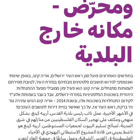
ومحرّض -
مكانه خارج
البلدية
בחודשים האחרונים פועל סגן ראש העיר ירושלים, אריה קינג, באופן שיטתי
ואנטנסיבי לגירוש תושבים פלסטינים מבתיהם במזרח העיר, לטובת מסירתם
לעמותות מתנחלים. אריה קינג הוא פעיל ימין ממובילי מפעל ההתנחלות
היהודית בשכונות הפלסטיניות במזרח ירושלים, עבד בעבר בעמותת אלע"ד
לקידום התנחלויות בשכונות אלו, ובשנת 2014 - אריה קינג הגיש עתירה נגד
ניר ברקת, ראש העיר אז, על כך שאישר בניית דירות לתושבים הערבים!
في الأشهر الأخيرة، عمل نائب رئيس بلدية القدس، أرييه كينغ، بشكل
منهجي ومكثف على تهجير السكان الفلسطينيين من منازلهم في شرق
المدينة، لصالح تسليم البيوت لجمعيات المستوطنين. أرييه كينغ هو
ناشط يميني من قادة المشروع الاستيطاني اليهودي في الأحياء
الفلسطينية في القدس الشرقية، وعمل سابقًا في جمعية إلعاد لتعزيز