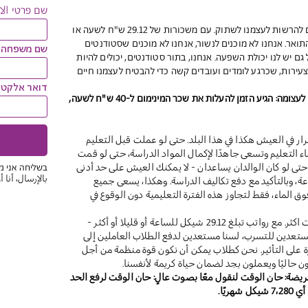
שם פרטי ال
אנחנו הסטודנטיות והסטודנטים, לא יכולים להרשות לעצמנו לשתוק. עם משכורות של 29.12 ש"ח לשעה או
תואר. אנחנו לא מוכנים לנשור, אנחנו לא מוכנים שסטודנטים
שם משפחה ا
 גם יש לנו יכולת השפעה. אנחנו, בתור סטודנטים, יכולים להיות
צעירות, שכרגע לומדים ועובדים קשה כדי להבטיח לעצמנו חיים
דואר אלקטרונ
הצטרפו עכשיו לדרישה והוסיפו את שמכם לעצומה: הגיע הזמן להעלות את שכר המינימום ל-40 ש"ח לשעה,
ر في العيش هكذا في هذا البلد. حتى لو عملت قبل التعليم
اء التعليم وتسعى جاهدًا لإكمال المواد الدراسة، حتى لو قمت
حتى لو كان الوالدان يساعدان - لا يمكنك العيش على حد أدنى
בשליחה אני מ
بالإرسال، أنا 
29.1 شيكل في الساعة، وبالتأكيد مع دفع تكاليف الدراسة. وهكذا، يسعى جميع
 رؤوسهم فوق الماء، فقط لتجاوز هذه الفترة التعليمية دون الوقوع في
نحن الطلاب والطالبات، لا يمكننا أن نصمت اكثر. مع رواتب تبلغ 29.12 شيكل للساعة أو قليلا أو أكثر -
 مستعدين للتسرب، لسنا مستعدين لدفع الطلاب العاملين إلى
درة على التأثير. نحن كطلاب يمكن أن نكون قوة منظمة من أجل
ن حاليًا ويعملون بجد لضمان حياة كريمة لأنفسنا.
يضة: حان الوقت لنقول معًا بصوت عالٍ: حان الوقت لرفع الحد