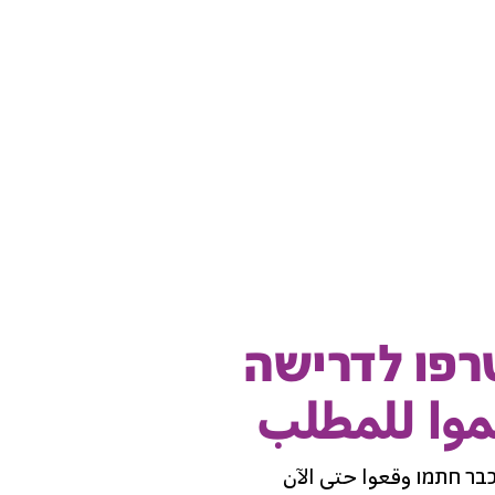
פו לדרישה
وا للمطلب
בר חתמו وقعوا حتى الآن