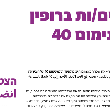
/ות ברופין
מום 40
 שכר המינימום חייבים להעלות למינימום 40 ש"ח בשעה.
הצטר
بالنسبة لنا، الطلاب والطالبات، الأمر واضح بالفعل - يجب رفع الحد الأدنى للأجور إلى 40 شيكل للساعة
انضم
ת ככה במדינה הזאת. גם אם עבדת לפני הלימודים כדי לחסוך, גם
ת ומתאמץ להשלים את החומר, גם אם גירדת את כל המלגות
האפשריות, גם אם ההורים עוזרים - אי אפשר לחיות משכר מינימום נמוך של 29.12 ש"ח לשעה, ובטח שלא
---
כ
לשלם שכר לימוד. וככה כל הסטודנטים - מתאמצים 3-4 שנים להשאיר את הראש מעל המים, רק כדי לעבור