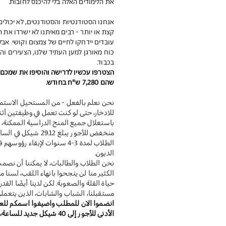
את הלימודים האלה בלי להיכנס לחובות.
קצת או יותר - רבים מאיתנו לא ישרדו את ה
עובדים יידחקו לחיים של צמצום וקושי. אבל
כוח מאורגן למען העתיד שלנו, הצעירים וה
בכבוד.
שהם 7,280 ש"ח בחודש.
نحن نعلم بالفعل - من المستحيل الاستمرا
للادخار، حتى لو كنت تعمل في وظيفتين أثن
باستغلال جميع المنح الدراسية الممكنة، 
منخفض للأجور يبلغ 2
الطلاب لمدة 3-4 سنوات لإبقاء
الديون.
الكثير منا لن ينجحوا بانهاء اللقب، لسنا
حياة القلة والصعوبة. لكن لدينا أيضًا الق
مستقبلنا، الشباب والشابات، الذين يتعملو
انضموا الان للمطلب واضيفوا اسمكم للعر
الأدنى للأجور إلى 40 شيكل جديد للساعة، أي 7،280 شيكل شهريًا.