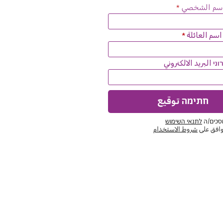
اسم الشخصي
سم العائلة
י البريد الالكتروني
חתימה توقيع
סכים/ה
לתנאי השימוש
أوافق على
شروط الاستخدام