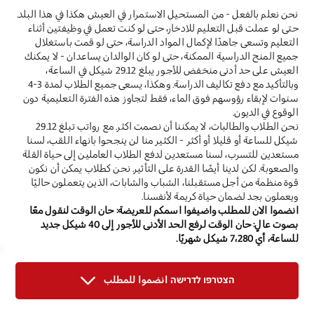
نحن نعلم بالفعل - من المستحيل الاستمرار في العيش هكذا في هذا البلد.
حتى لو عملت قبل التعليم للادخار، حتى لو كنت تعمل في وظيفتين أثناء
التعليم وتسعى جاهدًا لإكمال المواد الدراسة، حتى لو قمت باستغلال
جميع المنح الدراسية الممكنة، حتى لو كان الوالدان يساعدان - لا يمكنك
العيش على حد أدنى منخفض للأجور يبلغ 29.12 شيكل في الساعة،
وبالتأكيد مع دفع تكاليف الدراسة. وهكذا، يسعى جميع الطلاب لمدة 3-4
سنوات لإبقاء رؤوسهم فوق الماء، فقط لتجاوز هذه الفترة التعليمية دون
الوقوع في الديون.
نحن الطلاب والطالبات، لا يمكننا أن نصمت اكثر. مع رواتب تبلغ 29.12
شيكل للساعة أو قليلا أو أكثر - الكثير منا لن ينجحوا بانهاء اللقب، لسنا
مستعدين للتسرب، لسنا مستعدين لدفع الطلاب العاملين إلى حياة القلة
والصعوبة. لكن لدينا أيضًا القدرة على التأثير. نحن كطلاب يمكن أن نكون
قوة منظمة من أجل مستقبلنا، الشباب والشابات، الذين يتعملون حاليًا
ويعملون بجد لضمان حياة كريمة لأنفسنا.
انضموا الان للمطلب واضيفوا اسمكم للعريضة: حان الوقت لنقول معًا
بصوت عالٍ: حان الوقت لرفع الحد الأدنى للأجور إلى 40 شيكل جديد
للساعة، أي 7،280 شيكل شهريًا.
הצטרפו לדרישה انضموا للمطلب