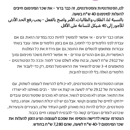
לנו, הסטודנטיות והסטודנטים, זה כבר ברור - את שכר המינימום חייבים
להעלות למינימום 40 ש"ח בשעה.
بالنسبة لنا، الطلاب والطالبات، الأمر واضح بالفعل - يجب رفع الحد الأدنى
للأجور إلى 40 شيكل للساعة على الأقل.
אנחנו כבר יודעים - אי אפשר להמשיך לחיות ככה במדינה הזאת. גם אם
עבדת לפני הלימודים כדי לחסוך, גם אם בזמן הלימודים אתה עובד בשתי
עבודות ומתאמץ להשלים את החומר, גם אם גירדת את כל המלגות
האפשריות, גם אם ההורים עוזרים - אי אפשר לחיות משכר מינימום נמוך
של 29.12 ש"ח לשעה, ובטח שלא לשלם שכר לימוד. וככה כל הסטודנטים -
מתאמצים 3-4 שנים להשאיר את הראש מעל המים, רק כדי לעבור את
הלימודים האלה בלי להיכנס לחובות.
אנחנו הסטודנטיות והסטודנטים, לא יכולים להרשות לעצמנו לשתוק. עם
משכורות של 29.12 ש"ח לשעה או קצת או יותר - רבים מאיתנו לא ישרדו
את התואר. אנחנו לא מוכנים לנשור, אנחנו לא מוכנים שסטודנטים עובדים
יידחקו לחיים של צמצום וקושי. אבל גם יש לנו יכולת השפעה. אנחנו, בתור
סטודנטים, יכולים להיות כוח מאורגן למען העתיד שלנו, הצעירים והצעירות,
שכרגע לומדים ועובדים קשה כדי להבטיח לעצמנו חיים בכבוד.
הצטרפו עכשיו לדרישה והוסיפו את שמכם לעצומה: הגיע הזמן להעלות את
שכר המינימום ל-40 ש"ח לשעה, שהם 7,280 ש"ח בחודש.