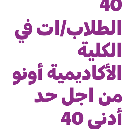
40
الطلاب/ات في
الكلية
الأكاديمية أونو
من اجل حد
أدنى 40