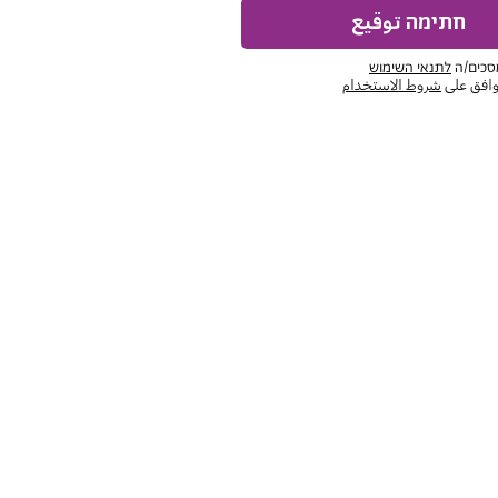
חתימה توقيع
סכים/ה
לתנאי השימוש
أوافق على
شروط الاستخدام