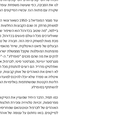
לנו את הסביבה, כפי שעושה משפחת עופר ב
שקורה עם מתווה הגז. עכשיו הטייקונים החל
עוד מגמר המונדיאל
למשחק מרתק זה שגם הקבוצות החלשות יכו
ביילסה, "מה שטוב בכדורגל הוא השיפור ש
שאוליגרכים מכל העולם פוגעים בכדורגל, כ
מכת מוות למשחק היפה הזה. חבורה של טייקו
הבעלים של פיאט האיטלקית, שייח' מהאמיר
מהמתנות המופלגות שקיבל מממשלת ישראל 
להקים את מה שהם מכנים "סופרליג". ה-"סו
מנצ'סטר יונייטד, מנצ'סטר סיטי, ליברפול, א
ואתלטיקו מדריד. הם רוצים להתנתק מכל הית
לא רואים את האוהדים של אותן קבוצות, ש
איטליה או ספרד שלא יוכלו להיכנס למועדו
הליגות הקטנות שמשתתפות באליפויות האירו
להשתתף בסופרליג.
כמו תמיד, הדבר היחיד שמעניין את הטייקונ
מפרסומות, זכויות טלוויזיה ומכירת חולצות.
האוהדים של ליברפול וטוטנהאם שמחרימים
לטייקונים. בואו נחתום על עצומה של אוה