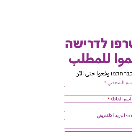
פו לדרישה
وا للمطلب
בר חתמו وقعوا حتى الآن
اسم الشخصي
سم العائلة
י البريد الالكتروني