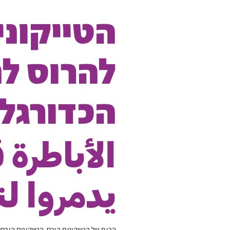
הטייקוני
להרוס לנ
הכדורגל
الأباطرة 
يدمروا لن