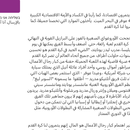
دمرون اقتصادنا، كما رأينا في الكساد والأزمة الاقتصادية الكبيرة
בשליחה אני מ
فعل عائلة عوفر في البحر الميت. يأخذون الموارد التي تخصنا جميعًا، كما
بالإرسال، أنا 
 لنا كرة القدم.
كأس العالم في عام 1950 عندما نجحت الأوروغواي الصغيرة بالفوز على البرازيل القوية في النهائي.
كرة القدم لعبة رائعة، حتى أضعف وأبسط الفرق يمكنها في يوم
ليسا، مدرب ليدز يونايتد، "الشيء الجيد في كرة القدم هو تحسين
سنوات، حاولت أطراف من جميع أنحاء العالم أن تضر كرة القدم
يه ضربة قاضية لهذه اللعبة الجميلة. حفنة من كبار رجال الأعمال،
راطور أموال روسي، وأحد أفراد عائلة أنيل الذي يمتلك سيارة
ب شركة أمريكية ، وعيدا عوفر - الذي استثمر بعض الهبات التي
 ثلث فريق أتلتيكو مدريد – أطلقوا ما يسمونه "السوبر ليغ".
ظم الفرق الأوروبية الغنية: مانشستر يونايتد ومانشستر سيتي
توس وميلان وإنتر وريال مدريد وبرشلونة وأتلتيكو مدريد. يريدون
اء. الأباطرة لا يرون بأعينهم. إنهم لا يرون جماهير تلك الفرق
خرى في إنجلترا أو إيطاليا أو إسبانيا التي لن تتمكن من دخول
ومحبي البطولات الصغيرة المشاركة في البطولات الأوروبية، مثل
ا في الدوري الممتاز.
ير اهتمام كبار رجال الأعمال هو المال. إنهم يدمرون لنا كرة القدم