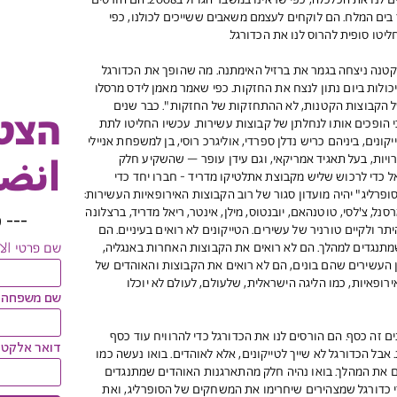
הכוח של הטייקונים הורס. הטייקונים הורסים לנו את הכלכלה, כפי שראינו במשבר הגדול ב2008. הם הורסים
ים המלח. הם לוקחים לעצמם משאבים ששייכים לכולנו, כפי
יטו סופית להרוס לנו את הכדורגל.
 ב-1950 כשאורוגואי הקטנה ניצחה בגמר את ברזיל האימתנה. מה שהופך את הכדורגל
לות ביום נתון לנצח את החזקות. כפי שאמר מאמן לידס מרסלו
ל הקבוצות הקטנות, לא ההתחזקות של החזקות". כבר שנים
הצטר
י הופכים אותו לנחלתן של קבוצות עשירות. עכשיו החליטו לתת
נים, ביניהם כריש נדלן ספרדי, אוליגרכ רוסי, בן למשפחת אניילי
ויות, בעל תאגיד אמריקאי, וגם עידן עופר – שהשקיע חלק
انضم
כדי לרכוש שליש מקבוצת אתלטיקו מדריד - חברו יחד כדי
פרליג" יהיה מועדון סגור של רוב הקבוצות האירופאיות העשירות:
רסנל, צ'לסי, טוטנהאם, יובנטוס, מילן, אינטר, ריאל מדריד, ברצלונה
---
כ
ר ולקיים טורניר של עשירים. הטייקונים לא רואים בעיניים. הם
שם פרטי ال
מתנגדים למהלך. הם לא רואים את הקבוצות האחרות באנגליה,
ן העשירים שהם בונים, הם לא רואים את הקבוצות והאוהדים של
פאיות, כמו הליגה הישראלית, שלעולם, לעולם לא יוכלו
שם משפחה ا
ים זה כסף. הם הורסים לנו את הכדורגל כדי להרוויח עוד כסף
דואר אלקטרונ
 אבל הכדורגל לא שייך לטייקונים, אלא לאוהדים. בואו נעשה כמו
 את המהלך. בואו נהיה חלק מהתארגנות האוהדים שמתנגדים
די כדורגל שמצהירים שיחרימו את המשחקים של הסופרליג, ואת