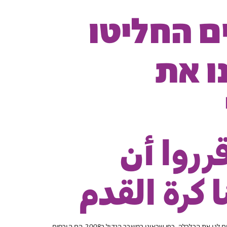
ם החליטו
ו את
قرروا أن
ا كرة القدم