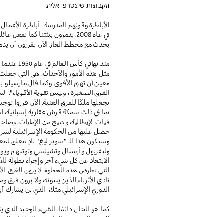
הקבוצות שיצטרפו אליה.
الأباطرة وقوتهم المدرسة . أباطرة الأعمال ي
في عام 2008. يدمرون بيئتنا كما ت
يحدث مع مخطط الغاز. الآن يقررون أن يدمروا
منذ نهائي 
مثل هذه الأمور والأحداث، هي التي جعلت 
معين أن تهزم الأقوى. وكما قال مارسيلو بي
الفرق الصغيرة ، وليس تقوية الأقوياء". ل
بجعلها ملكًا للفرق الغنية. الآن قرروا توج
بما في ذلك سمكة قرش عقارية إسبانية، امب
فيات الإيطالية، وشيخ من الإمارات، وصاح
حصل عليها من الحكومة الإسرائيلية لشراء
وسيكون هذا الـ "سوبر ليغ" نادٍ مغلق لمع
وليفربول وأرسنال وتشيلسي وتوتنهام ويوفن
الابتعاد عن كل شيء آخر وإجراء بطولة للأثري
التي تعارض هذه الخطوة. لا يرون الفرق الأ
نادي الأثرياء الذين يبنونه، ولا يرون فرق 
الدوري الإسرائيلي مثلًا، الذي لن يشارك أبدً
كما هو الحال دائمًا، الشيء الوحيد الذي يث