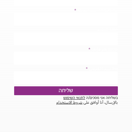
שם משפחה اسم العائلة
יישוב البلدة
טלפון رقم هاتف
מייל بريد الكتروني
שליחה
בשליחה אני מסכים/ה
לתנאי השימוש
بالإرسال، أنا أوافق على
شروط الاستخدام