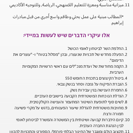
ميزانية مناسبة ومعززة للتعليم اللامنهجي، الرياضة, وللتوجيه الأكاديمي
*المطالب مبنية على عمل بحثي وطاقم واسع أُجري من قبل مبادرات
إبراهيم.
אלו עיקרי הדברים שיש לעשות במיידי:
החלפת השר לביטחון לאומי הכושל.
הפעלה מחדש של תכניות שנעצרו, ובהן "מסלול בטוח" ו-"עוצרים את
הדימום".
הקמה מחודשת של ועדת מנכ"לים עם ראשי הרשויות המקומיות
הערביות.
ביטול הקיצוצים בתכנית החומש 550
הגברת הפיקוח על גניבה וסחר בנשק צבאי.
החמרת הענישה בגין עבירות נשק.
הגדלת הנוכחות המשטרתית הקבועה ביישובים הערביים.
לשים סוף לתופעת השיטור המתעמר והענישה הקולקטיבית.
מחויבות משטרתית להגדלת שיעור הפענוחים, בדגש על מקרי פשיעה
חמורה ורצח.
קיום הידברות קבועה ושיטתית בין המשטרה והמשרד לביטחון לאומי
לבין הנהגת החברה הערבית.
תקצוב הולם ומוגבר של החינוך הבלתי פורמלי, הספורט והתכניות להכוון