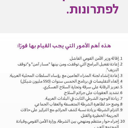
לפתרונות.
هذه أهم الأمور التي يجب القيام بها فورًا:
إقالة وزير الأمن القومي الفاشل.
إعادة تفعيل البرامج التي توقفت، ومن بينها "مسار آمن" و"نوقف
النزيف".
إعادة إنشاء لجنة المدراء العامين مع رؤساء السلطات المحلية العربية.
إلغاء التقليصات في برنامج الخمس سنوات (550 مليون شيكل)
تعزيز الرقابة على سرقة وتجارة السلاح العسكري.
تشديد العقوبات على جرائم السلاح.
زيادة الوجود الشرطي الثابت في البلدات العربية.
وضع حد لظاهرة الشرطة المتعسفة والعقاب الجماعي.
التزام الشرطة بزيادة نسبة كشف الجرائم، مع التركيز على حالات
الجريمة الخطيرة والقتل.
إجراء حوار منتظم ومنهجي بين الشرطة, وزارة الأمن القومي وقيادة
المجتمع العربي.