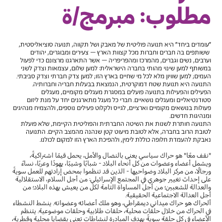
مطلوب: مبرمج/ة
"עומדים ביחד" היא תנועה פוליטית של מאבק ושל תקווה, תנועה סוציאליסטית,
ששותפים בה חברים וחברות מכל קצוות הארץ – צעירים ומבוגרים, יהודים
וערבים, נשים וגברים, מהמרכז ומהפריפריה – אשר התארגנו מרצונם כדי לפעול
במשותף למען שינוי מהותי בחברה הישראלית: למען שלום, עצמאות וצדק לשני
העמים; למען שוויון מלא לכל מי שחיים בארץ הזו; למען צדק חברתי וצדק סביבתי.
התנועה היא תנועת שטח דמוקרטית, הנמצאת בבעלות חבריה וחברותיה.
הפעילים והפעילות בתנועה פועלים במסגרת מעגלים מקומיים, מעגלים
סטודנטיאליים ומעגלים נושאיים. חברי כל מעגל מתארגנים יחד על מנת ליזום
פעולות בנושאים מקומיים וארציים, לגייס ולקלוט פעילים נוספים, ולהצמיח מנהיגים
ומנהיגות חדשים.
התנועה חותרת לשנות את השיטה החברתית והפוליטית הקיימת, שלא פועלת
לטובת הרוב בחברה, אלא לטובת מיעוט קטן שנהנה מהמצב הקיים. התנועה
נאבקת להעמדת חלופה כוללת לימין, ולהפיכת הארץ הזו למקום לכולנו.
"نقف معًا" هو حراك سياسي يعنى بالنضال والأمل، يحمل قيمًا اشتراكيةً،
ويشمل أعضاء وعضوات من كل أنحاء البلاد - شبابًا وشيبًا، يهودًا وعربًا، نساءً
ورجالًا، من مركز البلاد وضواحيها - الذين قد تنظموا بمحض إرادتهم للعمل سويةً
على إحداث تغيير جوهري في المجتمع الإسرائيلي: من أجل السلام، الاستقلالية
والعدالة للشعبين؛ من أجل المساواة التامة لكل من يعيش بهذه البلاد؛ من
أجل العدالة الاجتماعية الحقيقية.
ألحراك هو حراك ميداني ديمقراطي، وهو ملك أعضائه وعضواته. ينشط النشطاء
في الحراك من خلال حلقات محلية، حلقات طلابية وحلقات موضوعية. يتنظم
الأعضاء في كل حلقة سويةً بهدف المبادرة لنشاطات تعنى بقضايا محلية وقطرية،