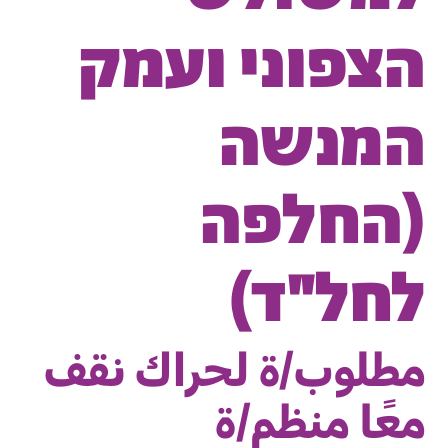
הצפוני ועמק
המנשה
(החלפה
לחל"ד)
مطلوب/ة لحراك نقف
معًا منظم/ة