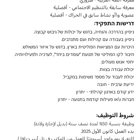
معرفة اللغة العربية - ضروري.
معرفة سابقة بالتنظيم الاجتماعي - أفضلية
عضوية و\أو نشاط سابق في الحراك - أفضلية
דרישות התפקיד:
ניסיון בהדרכה והנחיה, בדגש על יכולות של גיבוש קבוצה.
ניסיון בעבודה עם קהילות ועם מתנדבים.
היכרות עם המציאות הפוליטית בארץ, בדגש על איזור המשולש.
חיבור לקו הפוליטי של תנועת "עומדים ביחד", לערכיה ולפעילויותיה.
יחסי אנוש מעולים.
יכולת עבודה בצוות.
יכולת לעבוד על מספר משימות במקביל.
ידיעת ערבית - חובה
ידע קודם בארגון קהילתי - יתרון
חברות ו\או פעילות קודמת בתנועה - יתרון
شروط التوظيف:
وظيفة بنسبة 50% لمدة نصف سنة (بديل لإجازة ولادة)
بدء العمل: كانون الأول 2025
التفرغ: يوم واحد أسبوعيًا للعمل من المكتب في تل أبيب-يافا / 