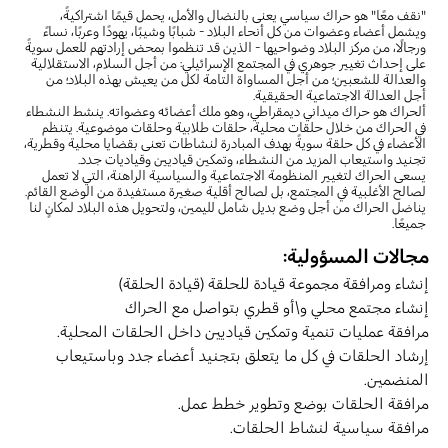
"نقف معًا" هو حراك سياسي يعنى بالنضال والأمل، يحمل قيمًا اشتراكيةً،
ويشمل أعضاء وعضوات من كل أنحاء البلاد - شبابًا وشيبًا، يهودًا وعربًا، نساءً
ورجالًا، من مركز البلاد وضواحيها - الذين قد تنظموا بمحض إرادتهم للعمل سويةً
على إحداث تغيير جوهري في المجتمع الإسرائيلي: من أجل السلام، الاستقلالية
والعدالة للشعبين؛ من أجل المساواة التامة لكل من يعيش بهذه البلاد؛ من
أجل العدالة الاجتماعية الحقيقية.
ألحراك هو حراك ميداني ديمقراطي، وهو ملك أعضائه وعضواته. ينشط النشطاء
في الحراك من خلال حلقات محلية، حلقات طلابية وحلقات موضوعية. يتنظم
الأعضاء في كل حلقة سويةً بهدف المبادرة لنشاطات تعنى بقضايا محلية وقطرية،
تجنيد واستيعاب المزيد من النشطاء، وتمكين قياديين وقياديات جدد.
يسعى الحراك لتغيير المنظومة الاجتماعية والسياسية الراهنة، التي لا تعمل
لصالح الأغلبية في المجتمع، بل لصالح أقلية صغيرة مستفيدة من الوضع القائم.
يناضل الحراك من أجل وضع بديل شامل لليمين، ولتحويل هذه البلاد لمكانٍ لنا
جميعًا.
مجالات المسؤولية:
إنشاء ومرافقة مجموعة قيادة للحلقة (قيادة الحلقة)
إنشاء مجتمع محلي و\أو قطري بتواصل مع الحراك
مرافقة عمليات تنمية وتمكين قياديين داخل الحلقات المحلية.
إرشاد الحلقات في كل ما يتعلق بتجنيد أعضاء جدد وباستيعاب 
المنضمين.
مرافقة الحلقات بوضع وتطوير خطط عمل.
مرافقة سياسية لنشاط الحلقات.