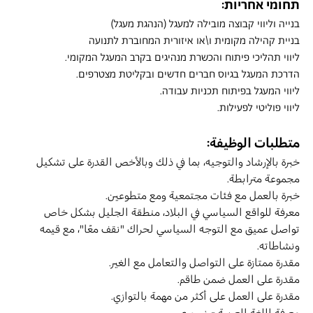
תחומי אחריות:
בנייה וליווי קבוצה מובילה למעגל (הנהגת מעגל)
בניית קהילה מקומית ו\או איזורית המחוברת לתנועה
ליווי תהליכי פיתוח והכשרת מנהיגים בקרב המעגל המקומי.
הדרכת המעגל בגיוס חברים חדשים ובקליטת מצטרפים.
ליווי המעגל בפיתוח תכניות עבודה.
ליווי פוליטי לפעילות.
متطلبات الوظيفة:
خبرة بالإرشاد والتوجيه، بما في ذلك وبالأخص القدرة على تشكيل 
مجموعة مترابطة.
خبرة بالعمل مع فئات مجتمعية ومع متطوعين.
معرفة للواقع السياسي في البلاد، منطقة الجليل بشكل خاص
تواصل عميق مع التوجه السياسي لحراك "نقف معًا"، مع قيمه 
ونشاطاته.
مقدرة ممتازة على التواصل والتعامل مع الغير.
مقدرة على العمل ضمن طاقم.
مقدرة على العمل على أكثر من مهمة بالتوازي.