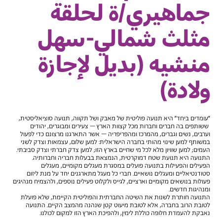
جماهيري/ة لحلقة
مثلث شمالي-سهل
منشيه (بديل لإجازة
ولادة)
"עומדים ביחד" היא תנועה פוליטית של מאבק ושל תקווה, תנועה סוציאליסטית,
ששותפים בה חברים וחברות מכל קצוות הארץ – צעירים ומבוגרים, יהודים
וערבים, נשים וגברים, מהמרכז ומהפריפריה – אשר התארגנו מרצונם כדי לפעול
במשותף למען שינוי מהותי בחברה הישראלית: למען שלום, עצמאות וצדק לשני
העמים; למען שוויון מלא לכל מי שחיים בארץ הזו; למען צדק חברתי וצדק סביבתי.
התנועה היא תנועת שטח דמוקרטית, הנמצאת בבעלות חבריה וחברותיה.
הפעילים והפעילות בתנועה פועלים במסגרת מעגלים מקומיים, מעגלים
סטודנטיאליים ומעגלים נושאיים. חברי כל מעגל מתארגנים יחד על מנת ליזום
פעולות בנושאים מקומיים וארציים, לגייס ולקלוט פעילים נוספים, ולהצמיח מנהיגים
ומנהיגות חדשים.
התנועה חותרת לשנות את השיטה החברתית והפוליטית הקיימת, שלא פועלת
לטובת הרוב בחברה, אלא לטובת מיעוט קטן שנהנה מהמצב הקיים. התנועה
נאבקת להעמדת חלופה כוללת לימין, ולהפיכת הארץ הזו למקום לכולנו.