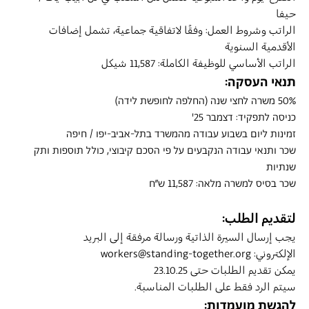
حيفا
الراتب وشروط العمل: وفقًا لاتفاقية جماعية، تشمل إضافات 
الأقدمية السنوية
الراتب الأساسي للوظيفة الكاملة: 11,587 شيكل
תנאי העסקה:
50% משרה לחצי שנה (החלפה לחופשת לידה)
כניסה לתפקיד: דצמבר 25'
זמינות ליום בשבוע עבודה מהמשרד בתל-אביב-יפו / חיפה
שכר ותנאי עבודה הנקבעים על פי הסכם קיבוצי, כולל תוספות ותק 
שנתיות
שכר בסיס למשרה מלאה: 11,587 ש״ח
لتقديم الطلب:
يجب إرسال السيرة الذاتية ورسالة مرفقة إلى البريد 
الإلكتروني: workers@standing-together.org
يمكن تقديم الطلبات حتى 23.10.25
سيتم الرد فقط على الطلبات المناسبة.
להגשת מועמדות: