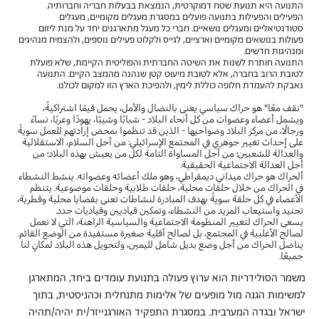
התנועה היא תנועת שטח דמוקרטית, הנמצאת בבעלות חבריה וחברותיה.
הפעילים והפעילות בתנועה פועלים במסגרת מעגלים מקומיים, מעגלים
סטודנטיאליים ומעגלים נושאיים. חברי כל מעגל מתארגנים יחד על מנת ליזום
פעולות בנושאים מקומיים וארציים, לגייס ולקלוט פעילים נוספים, ולהצמיח מנהיגים
ומנהיגות חדשים.
התנועה חותרת לשנות את השיטה החברתית והפוליטית הקיימת, שלא פועלת
לטובת הרוב בחברה, אלא לטובת מיעוט קטן שנהנה מהמצב הקיים. התנועה
נאבקת להעמדת חלופה כוללת לימין, ולהפיכת הארץ הזו למקום לכולנו.
"نقف معًا" هو حراك سياسي يعنى بالنضال والأمل، يحمل قيمًا اشتراكيةً،
ويشمل أعضاء وعضوات من كل أنحاء البلاد - شبابًا وشيبًا، يهودًا وعربًا، نساءً
ورجالًا، من مركز البلاد وضواحيها - الذين قد تنظموا بمحض إرادتهم للعمل سويةً
على إحداث تغيير جوهري في المجتمع الإسرائيلي: من أجل السلام، الاستقلالية
والعدالة للشعبين؛ من أجل المساواة التامة لكل من يعيش بهذه البلاد؛ من
أجل العدالة الاجتماعية الحقيقية.
ألحراك هو حراك ميداني ديمقراطي، وهو ملك أعضائه وعضواته. ينشط النشطاء
في الحراك من خلال حلقات محلية، حلقات طلابية وحلقات موضوعية. يتنظم
الأعضاء في كل حلقة سويةً بهدف المبادرة لنشاطات تعنى بقضايا محلية وقطرية،
تجنيد واستيعاب المزيد من النشطاء، وتمكين قياديين وقياديات جدد.
يسعى الحراك لتغيير المنظومة الاجتماعية والسياسية الراهنة، التي لا تعمل
لصالح الأغلبية في المجتمع، بل لصالح أقلية صغيرة مستفيدة من الوضع القائم.
يناضل الحراك من أجل وضع بديل شامل لليمين، ولتحويل هذه البلاد لمكانٍ لنا
جميعًا.
משמר הסולידריות הוא ערוץ פעולה בתנועת עומדים ביחד, המתארגן 
למשימות הגנה מול מופעים של אלימות מתנחלית וכהניסטית, בתוך 
ישראל ובגדה המערבית. במסגרת התפקיד האורגנייזר/ית יהיה/תהיה 