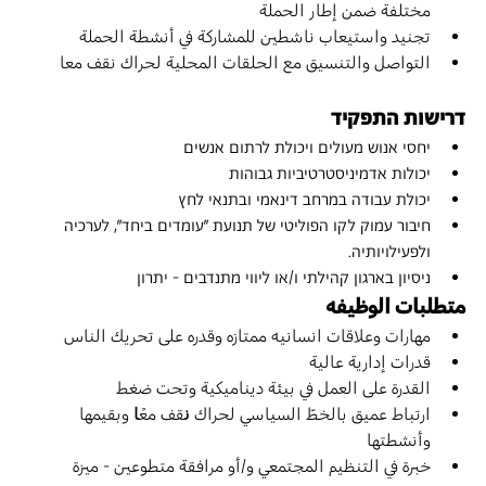
مختلفة ضمن إطار الحملة
تجنيد واستيعاب ناشطين للمشاركة في أنشطة الحملة
التواصل والتنسيق مع الحلقات المحلية لحراك نقف معا
דרישות התפקיד
יחסי אנוש מעולים ויכולת לרתום אנשים
יכולות אדמיניסטרטיביות גבוהות
יכולת עבודה במרחב דינאמי ובתנאי לחץ
חיבור עמוק לקו הפוליטי של תנועת "עומדים ביחד", לערכיה 
ולפעילויותיה.
ניסיון בארגון קהילתי ו/או ליווי מתנדבים - יתרון
متطلبات الوظيفه
مهارات وعلاقات انسانيه ممتازه وقدره على تحريك الناس
قدرات إدارية عالية
القدرة على العمل في بيئة ديناميكية وتحت ضغط
ارتباط عميق بالخطّ السياسي لحراك 
ن
قف معً
ا
 وبقيمها 
وأنشطتها
خبرة في التنظيم المجتمعي و/أو مرافقة متطوعين - ميزة