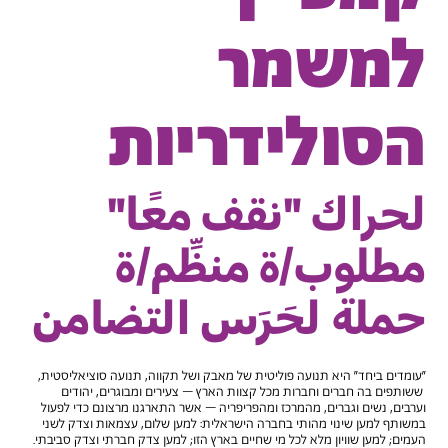
למשמר
הסולידריות
لحراك "نقف معًا"
مطلوب/ة منظِّم/ة
حملة لحَرَس التضامن
"עומדים ביחד" היא תנועה פוליטית של מאבק ושל תקווה, תנועה סוציאליסטית,
ששותפים בה חברים וחברות מכל קצוות הארץ – צעירים ומבוגרים, יהודים
וערבים, נשים וגברים, מהמרכז ומהפריפריה – אשר התארגנו מרצונם כדי לפעול
במשותף למען שינוי מהותי בחברה הישראלית: למען שלום, עצמאות וצדק לשני
העמים; למען שוויון מלא לכל מי שחיים בארץ הזו; למען צדק חברתי וצדק סביבתי.