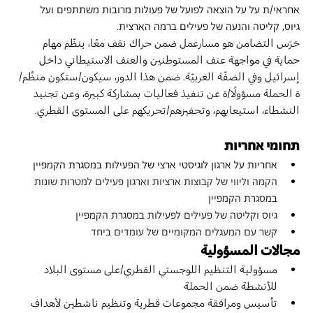
אחראי/ת על על הוצאה לפועל של פעולות מרובות משתתפים ועל 
גיוס, קליטה והנעה של פעילים ברמה הארצית.
حَرَس التضامن هو مسارعمل ضمن حراك نقف معًا، ينظّم مهام 
حماية في مواجهة عنف المستوطنين والعنف الاستيطاني داخل 
إسرائيل وفي الضفّة الغربيّة. ضمن هذا الدور، سيكون/ستكون منظِّم/
ة الحملة مسؤولًا/ة عن تنفيذ فعاليات بمشاركة كبيرة، وعن تجنيد 
النشطاء، استيعابهم، وتحفيزهم/تحريكهم على المستوى القطري.
תחומי אחריות
אחריות על ארגון לוגיסטי ארצי של הפעילות במסגרת הקמפיין 
הקמה וליווי של קבוצות ארציות וארגון פעילים למטרות שונות 
במסגרת הקמפיין
גיוס וקליטה של פעילים לפעילות במסגרת הקמפיין
קשר עם המעגלים המקומיים של עומדים ביחד
مجالات المسؤولية
مسؤولية التنظيم اللوجستي القطري/على مستوى البلاد 
للأنشطة ضمن الحملة
تأسيس ومرافقة مجموعات قطرية وتنظيم ناشطين لأهداف 