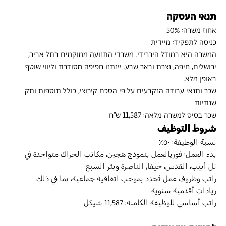
תנאי העסקה
אחוז משרה: 50%
כניסה לתפקיד: מיידית
המשרה היא במודל היברידי. משרדי התנועה ממוקמים בתל אביב, 
ירושלים, חיפה, נצרת ובאר שבע. יינתנו חפיפה מסודרת וליווי שוטף 
באופן מלא.
שכר ותנאי עבודה הנקבעים על פי הסכם קיבוצי, כולל תוספות ותק 
שנתיות
שכר בסיס למשרה מלאה: 11,587 ש״ח
شروط التوظيف
نسبة الوظيفة: ٥٠٪
بدء العمل: فوريالعمل بنموذج هجين، مكاتب الحراك متواجدة في 
تل أبيب، القدس، حيفا, 
الناصرة 
وبئر السبع
راتب وظروف عمل تُحدد بموجب اتفاقية جماعية، بما في ذلك 
زيادات أقدمية سنوية
راتب أساسي للوظيفة الكاملة: 11,587 شيكل