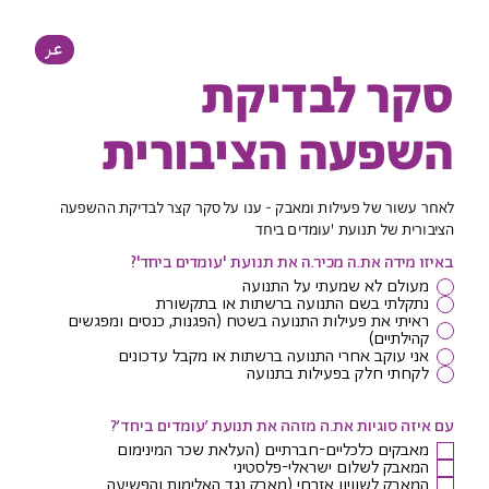
عر
סקר לבדיקת
השפעה הציבורית
לאחר עשור של פעילות ומאבק - ענו על סקר קצר לבדיקת ההשפעה
הציבורית של תנועת 'עומדים ביחד
באיזו מידה את.ה מכיר.ה את תנועת 'עומדים ביחד'?
מעולם לא שמעתי על התנועה
נתקלתי בשם התנועה ברשתות או בתקשורת
ראיתי את פעילות התנועה בשטח (הפגנות, כנסים ומפגשים
קהילתיים)
אני עוקב אחרי התנועה ברשתות או מקבל עדכונים
לקחתי חלק בפעילות בתנועה
עם איזה סוגיות את.ה מזהה את תנועת 'עומדים ביחד'?
מאבקים כלכליים-חברתיים (העלאת שכר המינימום
המאבק לשלום ישראלי-פלסטיני
המאבק לשוויון אזרחי (מאבק נגד האלימות והפשיעה