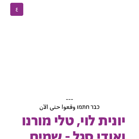
ع
---
כבר חתמו وقعوا حتى الآن
יונית לוי, טלי מורנו
ואודי סגל - שמים