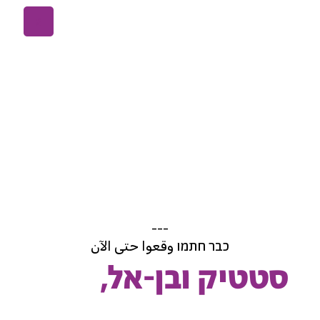
ع
---
כבר חתמו وقعوا حتى الآن
סטטיק ובן-אל,