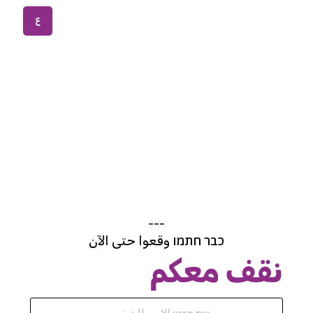
ع
---
כבר חתמו وقعوا حتى الآن
نقف معكم