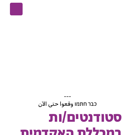
ع
---
כבר חתמו وقعوا حتى الآن
סטודנטים/ות
במכללת האקדמית