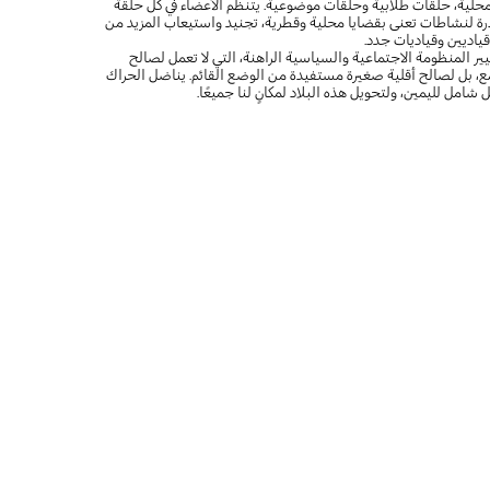
لية، حلقات طلابية وحلقات موضوعية. يتنظم الأعضاء في كل حلقة
درة لنشاطات تعنى بقضايا محلية وقطرية، تجنيد واستيعاب المزيد من
ياديين وقياديات جدد.
ر المنظومة الاجتماعية والسياسية الراهنة، التي لا تعمل لصالح
مع، بل لصالح أقلية صغيرة مستفيدة من الوضع القائم. يناضل الحراك
امل لليمين، ولتحويل هذه البلاد لمكانٍ لنا جميعًا.