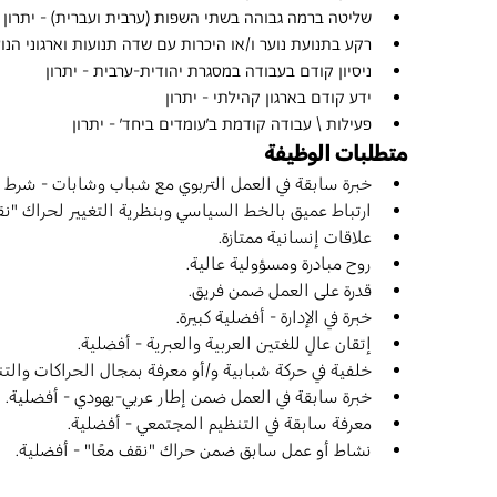
שליטה ברמה גבוהה בשתי השפות (ערבית ועברית) - יתרון
רקע בתנועת נוער ו/או היכרות עם שדה תנועות וארגוני הנוע
ניסיון קודם בעבודה במסגרת יהודית-ערבית - יתרון
ידע קודם בארגון קהילתי - יתרון
פעילות \ עבודה קודמת ב'עומדים ביחד' - יתרון
متطلبات الوظيفة
خبرة سابقة في العمل التربوي مع شباب وشابات - شرط 
ارتباط عميق بالخط السياسي وبنظرية التغيير لحراك "ن
علاقات إنسانية ممتازة.
روح مبادرة ومسؤولية عالية.
قدرة على العمل ضمن فريق.
خبرة في الإدارة - أفضلية كبيرة.
إتقان عالٍ للغتين العربية والعبرية - أفضلية.
خلفية في حركة شبابية و/أو معرفة بمجال الحراكات والتن
خبرة سابقة في العمل ضمن إطار عربي-يهودي - أفضلية.
معرفة سابقة في التنظيم المجتمعي - أفضلية.
نشاط أو عمل سابق ضمن حراك "نقف معًا" - أفضلية.