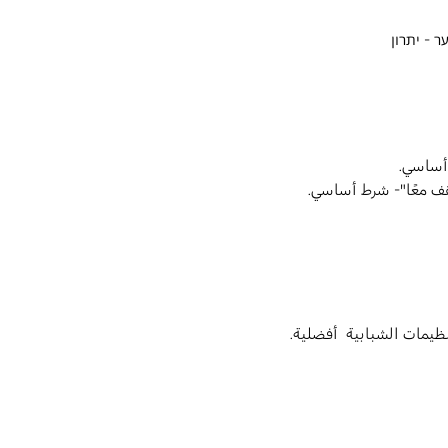
ר - יתרון
أساسي.
قف معًا"- شرط أساسي.
ظيمات الشبابية  أفضلية.