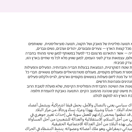
א תנועה פוליטית של מאבק ושל תקווה, תנועה סוציאליסטית, ששותפים
כל קצוות הארץ – צעירים ומבוגרים, יהודים וערבים, נשים וגברים,
ה – אשר התארגנו מרצונם כדי לפעול במשותף למען שינוי מהותי בחברה
ום, עצמאות וצדק לשני העמים; למען שוויון מלא לכל מי שחיים בארץ הזו;
צדק סביבתי.
 שטח דמוקרטית, הנמצאת בבעלות חבריה וחברותיה. הפעילים והפעילות
גרת מעגלים מקומיים, מעגלים סטודנטיאליים ומעגלים נושאיים. חברי כל
 על מנת ליזום פעולות בנושאים מקומיים וארציים, לגייס ולקלוט פעילים
נהיגים ומנהיגות חדשים.
נות את השיטה החברתית והפוליטית הקיימת, שלא פועלת לטובת הרוב
ת מיעוט קטן שנהנה מהמצב הקיים. התנועה נאבקת להעמדת חלופה
כת הארץ הזו למקום לכולנו.
ك سياسي يعنى بالنضال والأمل، يحمل قيمًا اشتراكيةً، ويشمل أعضاء
البلاد - شبابًا وشيبًا، يهودًا وعربًا، نساءً ورجالًا، من مركز البلاد
 قد تنظموا بمحض إرادتهم للعمل سويةً على إحداث تغيير جوهري في
ي: من أجل السلام، الاستقلالية والعدالة للشعبين؛ من أجل المساواة
ش بهذه البلاد؛ من أجل العدالة الاجتماعية الحقيقية.
يداني ديمقراطي، وهو ملك أعضائه وعضواته. ينشط النشطاء في الحراك