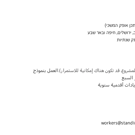
 ירושלים, חיפה ובאר שבע
תק שנתיות
العمل بنموذج 
 السبع
يادات أقدمية سنوية
workers@standi