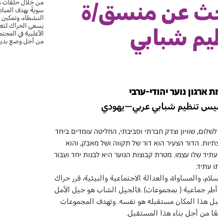
من خلال حلقات مح
حث عن منسق/ة
سويةً بهدف المبا
النشطاء، وتمكين ق
يسعى الحراك لتغيي
م شبابي
الأغلبية في المجت
من أجل وضع بديل ش
ארגון נוער יהודי-ערבי
سيس تنظيم شبابي عربي–يهودي
ום, שוויון וצדק חברתי וסביבתי, החליטה עומדים ביחד 
תיות. הדור הצעיר הוא דור של תקווה ושל מאבק, והוא 
תיד שלו עצמו. מטרת קבוצות הנוער היא לבנות יחד ועבור 
ו עתיד.
لام، والمساواة، والعدالة الاجتماعية والبيئية، قرر حراك 
 أطر جماعية ( بمجموعات) .فالجيل الشاب هو جيل الأمل 
تقبل هذا المكان مستقبله هو نفسه. وتهدف المجموعات 
ًا من أجل بناء هذا المستقبل.