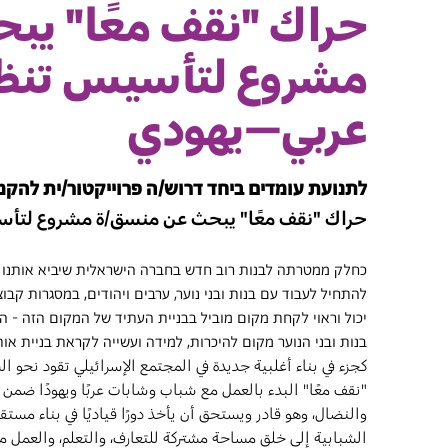
حراك "نقف معًا" يب
مشروع لتأسيس تنظي
عربي–يهودي
לתנועת עומדים ביחד דרוש/ה פרוייקטור/ית להקמת 
حراك "نقف معًا" يبحث عن منسق/ة مشروع لتأ
כחלק ממטרתה לבנות רוב חדש בחברה הישראלית שיביא אותנו לשל
להתחיל לעבוד עם בנות ובני נוער, ערבים ויהודים, במסגרות קבוצ
יכול וראוי לקחת מקום מוביל בבניית העתיד של המקום הזה - הע
בנות ובני הנוער מקום להיכרות, למידה ועשייה לקראת בניית אות
كجزء في بناء أغلبية جديدة في المجتمع الإسرائيلي تقود نحو الس
"نقف معًا" البدء بالعمل مع شباب وشابات عربًا ويهودًا ضمن
والنضال، وهو قادر ويستحق أن يأخذ دورًا قياديًا في بناء مس
الشبابية إلى خلق مساحة مشتركة للتعارف، والتعلم، والعمل مع