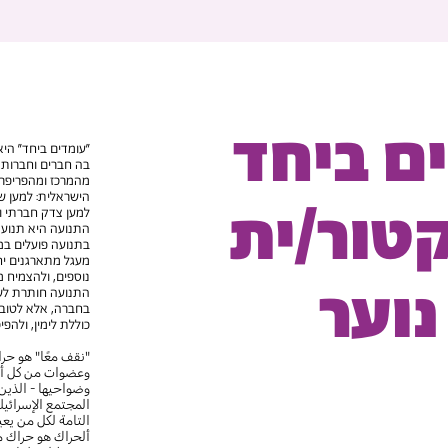
ם ביחד
"עומדים ביחד" הי
בה חברים וחברות מ
מהמרכז ומהפריפרי
הישראלית: למען של
קטור/ית
למען צדק חברתי ו
התנועה היא תנועת
בתנועה פועלים במס
מעגל מתארגנים יחד
נוספים, ולהצמיח מ
נוער
התנועה חותרת לש
בחברה, אלא לטוב
כוללת לימין, ולהפי
"نقف معًا" هو حرا
وعضوات من كل أنحاء 
وضواحيها - الذين
المجتمع الإسرائيل
التامة لكل من يعي
ألحراك هو حراك م