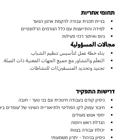
תחומי אחריות
בניית תכנית עבודה להקמת ארגון הנוער 
למידה והתייעצות עם כלל הגורמים הרלוונטיים
גיוס ואיתור רכזי פעילות
مجالات المسؤولية
بناء خطة عمل لتأسيس تنظيم الشباب.
التعلّم والتشاور مع جميع الجهات المعنية ذات الصلة.
تجنيد وتحديد المنسقين/ات للنشاطات.
דרישות התפקיד 
ניסיון קודם בעבודה חינוכית עם בני נוער - חובה
חיבור עמוק לקו הפוליטי ולתיאוריית השינוי של 'עומדים ביח
יחסי אנוש מעולים
הגדלת ראש ויוזמה
יכולת עבודה בצוות
ניסיון בניהול - יתרון משמעותי