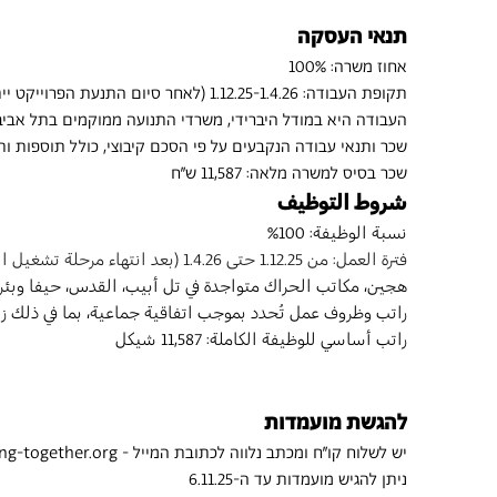
תנאי העסקה
אחוז משרה: 100%
תקופת העבודה: 1.12.25-1.4.26 (לאחר סיום התנעת הפרוייקט ייתכן אופק המשכי)
העבודה היא במודל היברידי, משרדי התנועה ממוקמים בתל אביב,
שכר ותנאי עבודה הנקבעים על פי הסכם קיבוצי, כולל תוספות ו
שכר בסיס למשרה מלאה: 11,587 ש״ח
شروط التوظيف
نسبة الوظيفة: 100%
فترة العمل: من 1.12.25 حتى 1.4.26 (بعد انتهاء مرحلة تشغيل المشروع، قد تكون هناك إمكانية للاستمرار).
هجين، مكاتب الحراك متواجدة في تل أبيب، القدس، حيفا وبئر
راتب وظروف عمل تُحدد بموجب اتفاقية جماعية، بما في ذلك ز
راتب أساسي للوظيفة الكاملة: 11,587 شيكل
להגשת מועמדות
יש לשלוח קו״ח ומכתב נלווה לכתובת המייל - 
ng-together.org
ניתן להגיש מועמדות עד ה-6.11.25